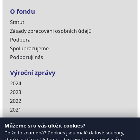
O fondu
Statut
Zásady zpracování osobních údajů
Podpora
Spolupracujeme
Podporují nás
Výroční zprávy
2024
2023
2022
2021
...
Můžeme si u vás uložit cookies?
Co že to znamená? Cookies jsou malé datové soubory,
které slouží např. k tomu, aby si web pamatoval vaše