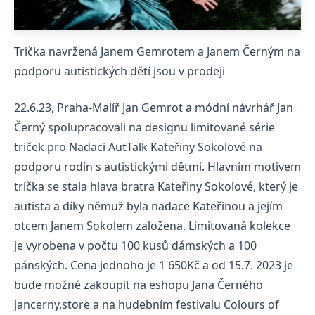
Trička navržená Janem Gemrotem a Janem Černým na
podporu autistických dětí jsou v prodeji
22.6.23, Praha-Malíř Jan Gemrot a módní návrhář Jan
Černý spolupracovali na designu limitované série
triček pro Nadaci AutTalk Kateřiny Sokolové na
podporu rodin s autistickými dětmi. Hlavním motivem
trička se stala hlava bratra Kateřiny Sokolové, který je
autista a díky němuž byla nadace Kateřinou a jejím
otcem Janem Sokolem založena. Limitovaná kolekce
je vyrobena v počtu 100 kusů dámských a 100
pánských. Cena jednoho je 1 650Kč a od 15.7. 2023 je
bude možné zakoupit na eshopu Jana Černého
jancerny.store a na hudebním festivalu Colours of