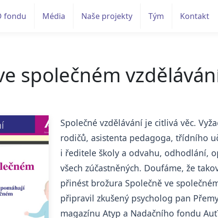
O fondu
Média
Naše projekty
Tým
Kontakt
ve společném vzděláván
Společné vzdělávání je citlivá věc. Vyža
rodičů, asistenta pedagoga, třídního uč
i ředitele školy a odvahu, odhodlání,
všech zúčastněných. Doufáme, že tak
přinést brožura Společně ve společném
připravil zkušený psycholog pan Přemy
magazínu Atyp a Nadačního fondu Aut