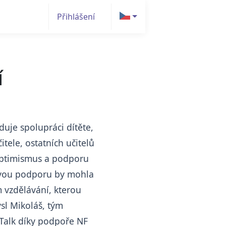
Přihlášení
í
duje spolupráci dítěte,
itele, ostatních učitelů
 optimismus a podporu
ovou podporu by mohla
 vzdělávání, kterou
sl Mikoláš, tým
Talk díky podpoře NF