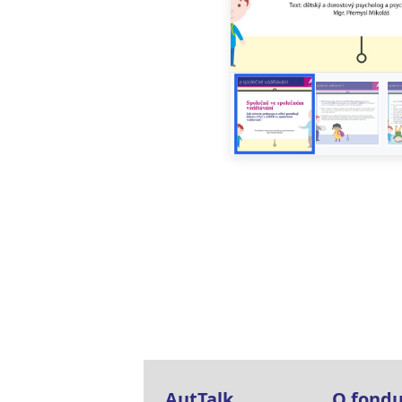
AutTalk
O fond