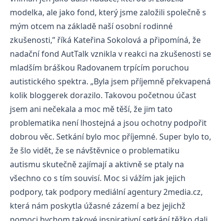
modelka, ale jako fond, který jsme založili společně s
mým otcem na základě naší osobní rodinné
zkušenosti,” říká Kateřina Sokolová a připomíná, že
nadační fond AutTalk vznikla v reakci na zkušenosti se
mladším bráškou Radovanem trpícím poruchou
autistického spektra. „Byla jsem příjemně překvapená
kolik bloggerek dorazilo. Takovou početnou účast
jsem ani nečekala a moc mě těší, že jim tato
problematika není lhostejná a jsou ochotny podpořit
dobrou věc. Setkání bylo moc příjemné. Super bylo to,
že šlo vidět, že se návštěvnice o problematiku
autismu skutečně zajímají a aktivně se ptaly na
všechno co s tím souvisí. Moc si vážím jak jejich
podpory, tak podpory mediální agentury 2media.cz,
která nám poskytla úžasné zázemí a bez jejichž
pomoci bychom takové inspirativní setkání těžko dali