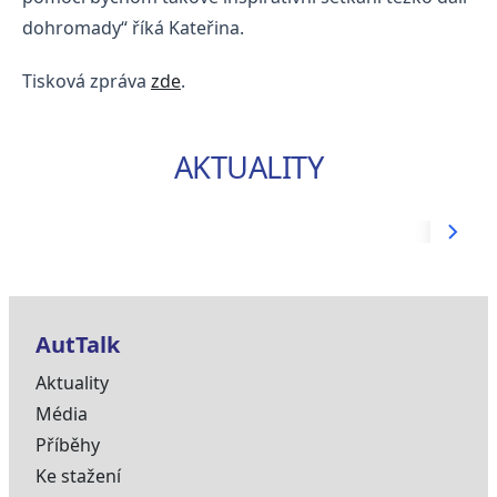
dohromady“ říká Kateřina.
Tisková zpráva
zde
.
AKTUALITY
AutTalk
Aktuality
Média
Příběhy
Ke stažení