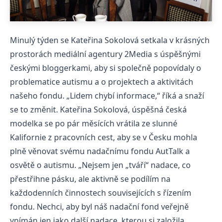
Minulý týden se Kateřina Sokolová setkala v krásných
prostorách mediální agentury 2Media s úspěšnými
českými bloggerkami, aby si společně popovídaly o
problematice autismu a o projektech a aktivitách
našeho fondu. „Lidem chybí informace,“ říká a snaží
se to změnit. Kateřina Sokolová, úspěšná česká
modelka se po pár měsících vrátila ze slunné
Kalifornie z pracovních cest, aby se v Česku mohla
plně věnovat svému nadačnímu fondu AutTalk a
osvětě o autismu. „Nejsem jen „tváří“ nadace, co
přestřihne pásku, ale aktivně se podílím na
každodenních činnostech souvisejících s řízením
fondu. Nechci, aby byl náš nadační fond veřejně
vnímán jen jako další nadace, kterou si založila