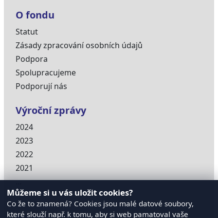
O fondu
Statut
Zásady zpracování osobních údajů
Podpora
Spolupracujeme
Podporují nás
Výroční zprávy
2024
2023
2022
2021
...
Můžeme si u vás uložit cookies?
Co že to znamená? Cookies jsou malé datové soubory,
které slouží např. k tomu, aby si web pamatoval vaše
Na síti