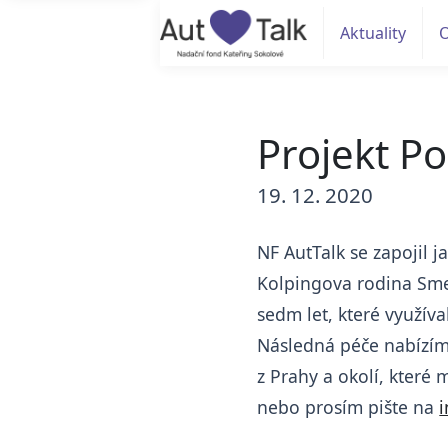
Aktuality
Projekt P
19. 12. 2020
NF AutTalk se zapojil 
Kolpingova rodina Smeč
sedm let, které využív
Následná péče nabízíme
z Prahy a okolí, které 
nebo prosím pište na
i