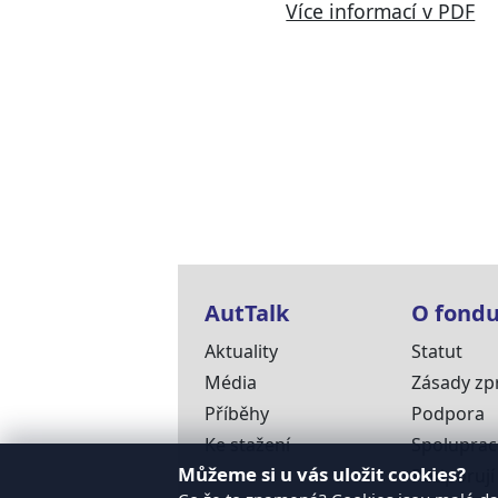
Více informací v PDF
AutTalk
O fond
Aktuality
Statut
Média
Zásady zp
Příběhy
Podpora
Ke stažení
Spolupra
Můžeme si u vás uložit cookies?
Podporují