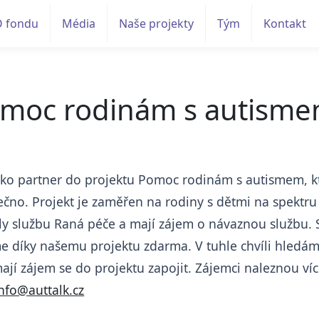
O fondu
Média
Naše projekty
Tým
Kontakt
omoc rodinám s autism
jako partner do projektu Pomoc rodinám s autismem, kt
no. Projekt je zaměřen na rodiny s dětmi na spektru
aly službu Raná péče a mají zájem o návaznou službu
 díky našemu projektu zdarma. V tuhle chvíli hledáme
mají zájem se do projektu zapojit. Zájemci naleznou víc
nfo@auttalk.cz