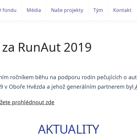
O fondu
Média
Naše projekty
Tým
Kontakt
 za RunAut 2019
ním ročníkem běhu na podporu rodin pečujících o autis
19 v Oboře Hvězda a jehož generálním partnerem byl
A
žete prohlédnout zde
AKTUALITY