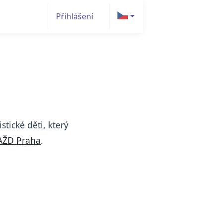
Přihlášení
tické děti, který
ŽD Praha
.