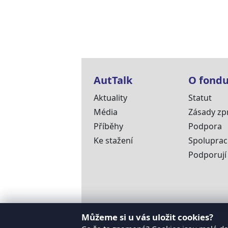
AutTalk
O fond
Aktuality
Statut
Média
Zásady zp
Příběhy
Podpora
Ke stažení
Spolupra
Podporují
Můžeme si u vás uložit cookies?