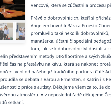
Vencové, která se zúčastnila procesu př
Právě o dobrovolnících, kteří si přicház
Angelem hovořili Bára a Ernesto Chuec
promluvilo také několik dobrovolníků,
manažerka, účetní či speciální pedagož
tom, jak se k dobrovolnictví dostali a c
Telin představením metody DIR/floortime a svých zkuše
išel čas na přestávku na kávu, která se nakonec prot
bčerstvení od našeho již tradičního partnera Café AdA
proudila se debata s Bárou a Ernersten, s Katrin i s P
kušenosti z práce s autisty. Děkujeme všem za to, že d
důvěrnou atmosféru. A v neposlední řadě děkujeme Čes
dů setkání.