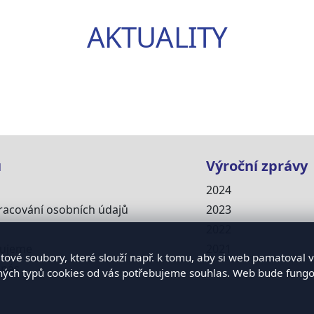
AKTUALITY
u
Výroční zprávy
2024
racování osobních údajů
2023
2022
cujeme
2021
ové soubory, které slouží např. k tomu, aby si web pamatoval v
 nás
...
zných typů cookies od vás potřebujeme souhlas. Web bude fungov