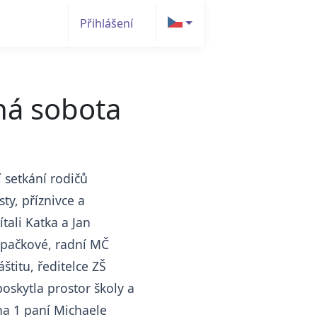
Přihlášení
čná sobota
 setkání rodičů
sty, příznivce a
tali Katka a Jan
Špačkové, radní MČ
štitu, ředitelce ZŠ
oskytla prostor školy a
ha 1 paní Michaele