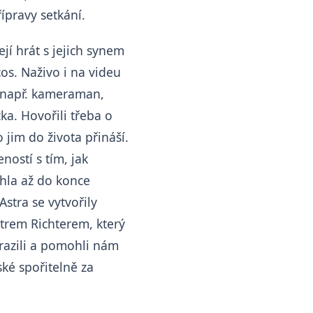
ípravy setkání.
ejí hrát s jejich synem
os. Naživo i na videu
 např. kameraman,
ka. Hovořili třeba o
o jim do života přináší.
ností s tím, jak
áhla až do konce
stra se vytvořily
etrem Richterem, který
orazili a pomohli nám
ké spořitelně za