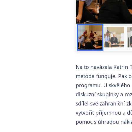
Na to navázala Katrin 
metoda funguje. Pak př
programu. U skvělého o
diskuzní skupinky a roz
sdílel své zahraniční z
vytvořit příjemnou a 
pomoc s úhradou nákla