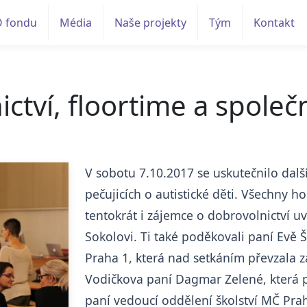
O fondu
Média
Naše projekty
Tým
Kontakt
ctví, floortime a spole
V sobotu 7.10.2017 se uskutečnilo další
pečujicích o autistické děti. Všechny ho
tentokrát i zájemce o dobrovolnictví uví
Sokolovi. Ti také poděkovali paní Evě 
Praha 1, která nad setkáním převzala zá
Vodičkova paní Dagmar Zelené, která p
paní vedoucí oddělení školství MČ Pra